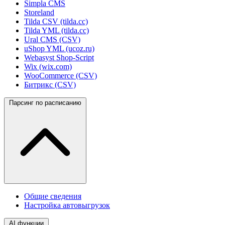
Simpla CMS
Storeland
Tilda CSV (tilda.cc)
Tilda YML (tilda.cc)
Ural CMS (CSV)
uShop YML (ucoz.ru)
Webasyst Shop-Script
Wix (wix.com)
WooCommerce (CSV)
Битрикс (CSV)
Парсинг по расписанию
Общие сведения
Настройка автовыгрузок
AI функции