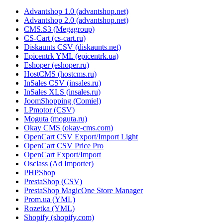
Advantshop 1.0 (advantshop.net)
Advantshop 2.0 (advantshop.net)
CMS.S3 (Megagroup)
CS-Cart (cs-cart.ru)
Diskaunts CSV (diskaunts.net)
Epicentrk YML (epicentrk.ua)
Eshoper (eshoper.ru)
HostCMS (hostcms.ru)
InSales CSV (insales.ru)
InSales XLS (insales.ru)
JoomShopping (Comiel)
LPmotor (CSV)
Moguta (moguta.ru)
Okay CMS (okay-cms.com)
OpenCart CSV Export/Import Light
OpenCart CSV Price Pro
OpenCart Export/Import
Osclass (Ad Importer)
PHPShop
PrestaShop (CSV)
PrestaShop MagicOne Store Manager
Prom.ua (YML)
Rozetka (YML)
Shopify (shopify.com)