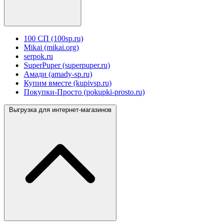
100 СП (100sp.ru)
Mikai (mikai.org)
serpok.ru
SuperPuper (superpuper.ru)
Амади (amady-sp.ru)
Купим вместе (kupivsp.ru)
Покупки-Просто (pokupki-prosto.ru)
Выгрузка для интернет-магазинов