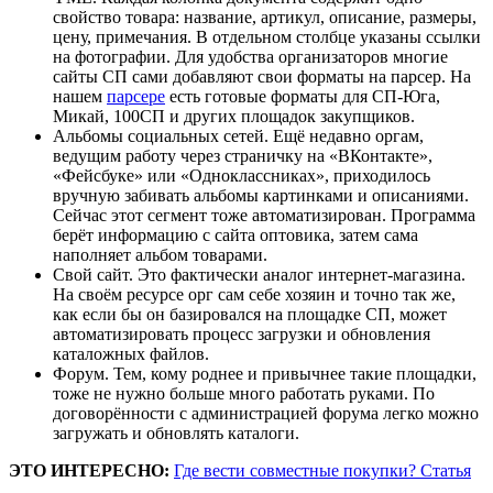
свойство товара: название, артикул, описание, размеры,
цену, примечания. В отдельном столбце указаны ссылки
на фотографии. Для удобства организаторов многие
сайты СП сами добавляют свои форматы на парсер. На
нашем
парсере
есть готовые форматы для СП-Юга,
Микай, 100СП и других площадок закупщиков.
Альбомы социальных сетей. Ещё недавно оргам,
ведущим работу через страничку на «ВКонтакте»,
«Фейсбуке» или «Одноклассниках», приходилось
вручную забивать альбомы картинками и описаниями.
Сейчас этот сегмент тоже автоматизирован. Программа
берёт информацию с сайта оптовика, затем сама
наполняет альбом товарами.
Свой сайт. Это фактически аналог интернет-магазина.
На своём ресурсе орг сам себе хозяин и точно так же,
как если бы он базировался на площадке СП, может
автоматизировать процесс загрузки и обновления
каталожных файлов.
Форум. Тем, кому роднее и привычнее такие площадки,
тоже не нужно больше много работать руками. По
договорённости с администрацией форума легко можно
загружать и обновлять каталоги.
ЭТО ИНТЕРЕСНО:
Где вести совместные покупки? Статья