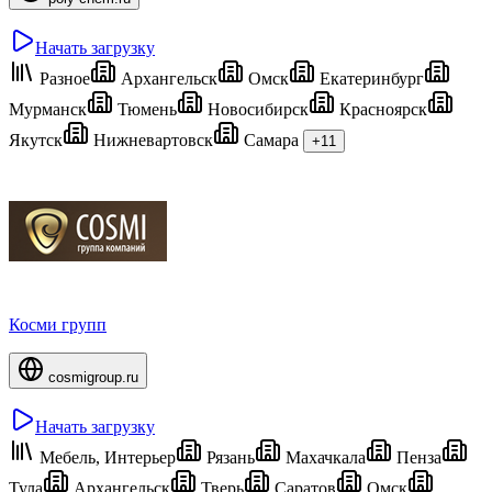
Начать загрузку
Разное
Архангельск
Омск
Екатеринбург
Мурманск
Тюмень
Новосибирск
Красноярск
Якутск
Нижневартовск
Самара
+11
Косми групп
cosmigroup.ru
Начать загрузку
Мебель, Интерьер
Рязань
Махачкала
Пенза
Тула
Архангельск
Тверь
Саратов
Омск