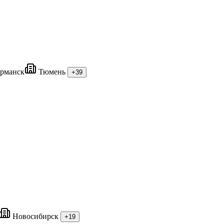
рманск
Тюмень
+39
Новосибирск
+19