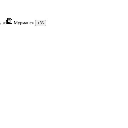
ург
Мурманск
+36