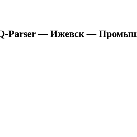
Q-Parser
— Ижевск
— Промышл