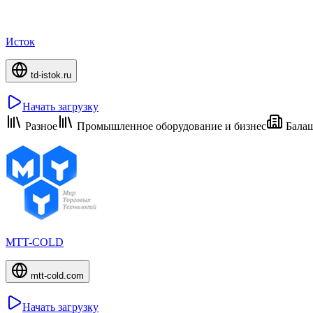
Исток
td-istok.ru
Начать загрузку
Разное
Промышленное оборудование и бизнес
Бала
MTT-COLD
mtt-cold.com
Начать загрузку