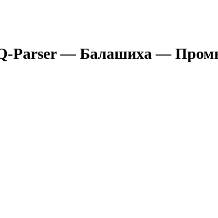
Q-Parser
— Балашиха
— Промы