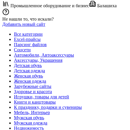
Промышленное оборудование и бизнес
Балашиха
Не нашли то, что искали?
Добавить новый сайт
Все категории
Excel-прайсы
Парсинг файлов
Соцсети
Автомобили, Автоаксессуары
Аксессуары, Украшения
Детская обувь
Детская одежда
Женская обувь
Женская одежда
Зарубежные сайты
Здоровье и красота
Игрушки, товары для детей
Книги и канцтовары
К празднику, подарки и сувениры
Мебель, Интерьер
Мужская обувь
Мужская одежда
Недвижимость