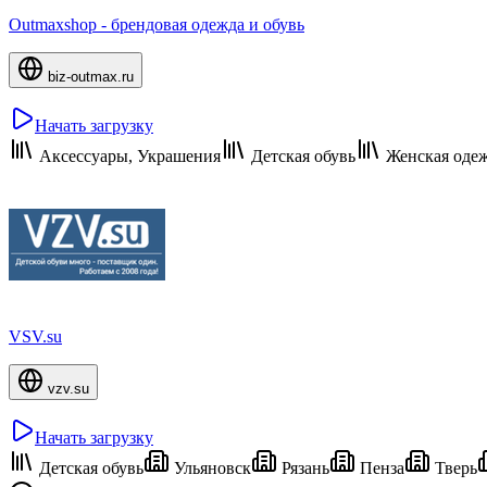
Outmaxshop - брендовая одежда и обувь
biz-outmax.ru
Начать загрузку
Аксессуары, Украшения
Детская обувь
Женская оде
VSV.su
vzv.su
Начать загрузку
Детская обувь
Ульяновск
Рязань
Пенза
Тверь