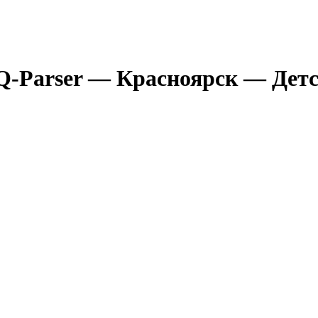
Q-Parser
— Красноярск
— Детс