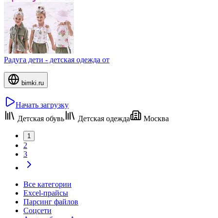
Радуга дети - детская одежда от
bimki.ru
Начать загрузку
Детская обувь
Детская одежда
Москва
1
2
3
Все категории
Excel-прайсы
Парсинг файлов
Соцсети