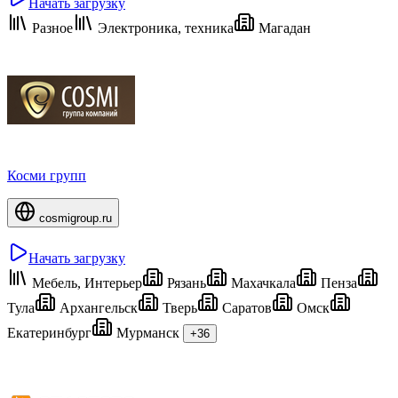
Начать загрузку
Разное
Электроника, техника
Магадан
Косми групп
cosmigroup.ru
Начать загрузку
Мебель, Интерьер
Рязань
Махачкала
Пенза
Тула
Архангельск
Тверь
Саратов
Омск
Екатеринбург
Мурманск
+36