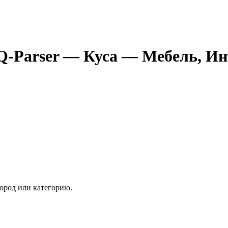
Q-Parser
— Куса
— Мебель, Ин
ород или категорию.