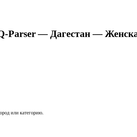
Q-Parser
— Дагестан
— Женска
ород или категорию.