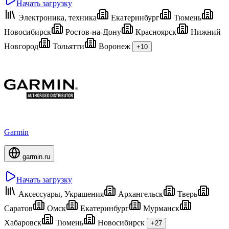
Начать загрузку
Электроника, техника
Екатеринбург
Тюмень
Новосибирск
Ростов-на-Дону
Красноярск
Нижний
Новгород
Тольятти
Воронеж
+10
Garmin
garmin.ru
Начать загрузку
Аксессуары, Украшения
Архангельск
Тверь
Саратов
Омск
Екатеринбург
Мурманск
Хабаровск
Тюмень
Новосибирск
+27