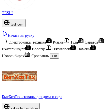
TESLI
tesli.com
Начать загрузку
Электроника, техника
Рязань
Тула
Саратов
Екатеринбург
Вологда
Пятигорск
Тюмень
Новосибирск
Ярославль
+18
БытХозТех - товары для дома и сада
zakaz.bythozteh.ru