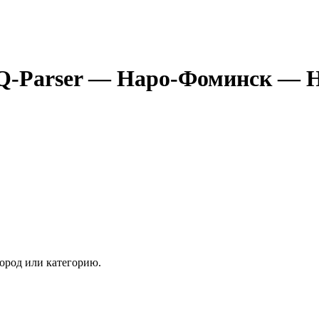
Q-Parser
— Наро-Фоминск
— Н
ород или категорию.