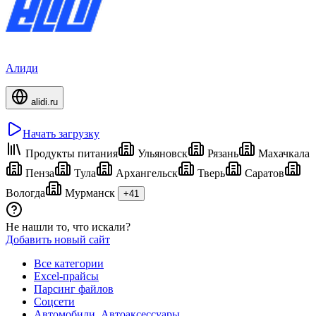
Алиди
alidi.ru
Начать загрузку
Продукты питания
Ульяновск
Рязань
Махачкала
Пенза
Тула
Архангельск
Тверь
Саратов
Вологда
Мурманск
+41
Не нашли то, что искали?
Добавить новый сайт
Все категории
Excel-прайсы
Парсинг файлов
Соцсети
Автомобили, Автоаксессуары