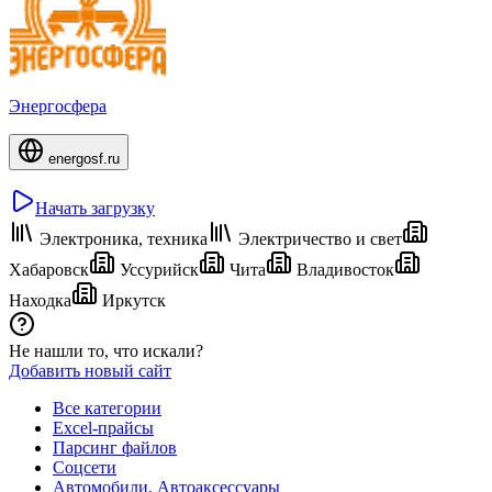
Энергосфера
energosf.ru
Начать загрузку
Электроника, техника
Электричество и свет
Хабаровск
Уссурийск
Чита
Владивосток
Находка
Иркутск
Не нашли то, что искали?
Добавить новый сайт
Все категории
Excel-прайсы
Парсинг файлов
Соцсети
Автомобили, Автоаксессуары