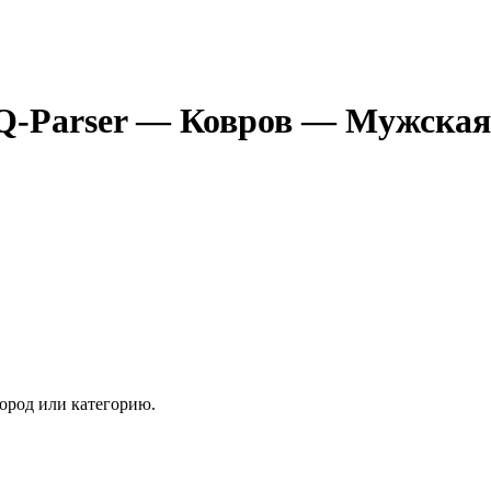
Q-Parser
— Ковров
— Мужская
ород или категорию.