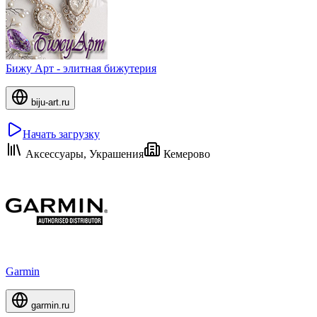
Бижу Арт - элитная бижутерия
biju-art.ru
Начать загрузку
Аксессуары, Украшения
Кемерово
Garmin
garmin.ru