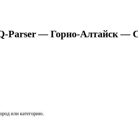
Q-Parser
— Горно-Алтайск
— С
ород или категорию.