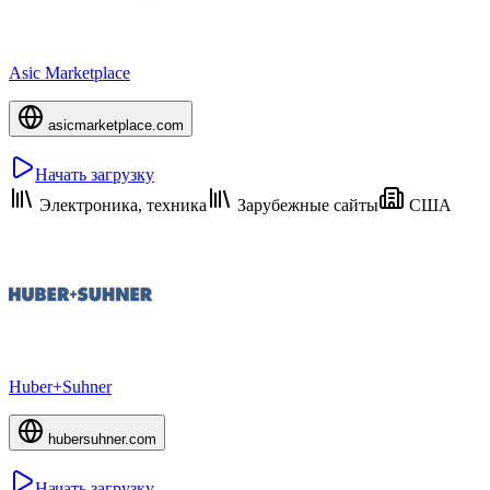
Asic Marketplace
asicmarketplace.com
Начать загрузку
Электроника, техника
Зарубежные сайты
США
Huber+Suhner
hubersuhner.com
Начать загрузку