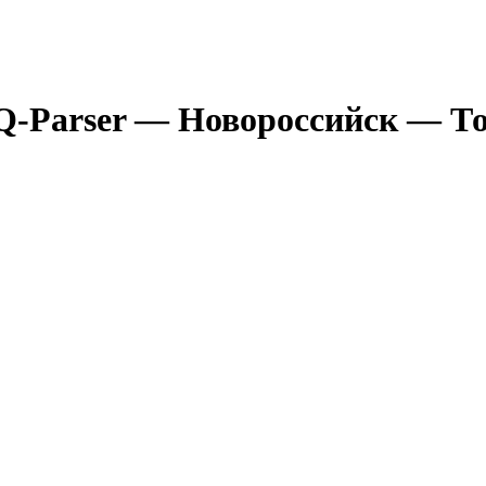
Q-Parser
— Новороссийск
— То