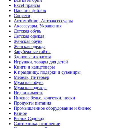
Все категории
Excel-прайсы
Парсинг файлов
Соцсети
Автомобили, Автоаксессуары
Аксессуары, Украшения
Детская обувь
Детская одежда
Женская обувь
Женская одежда
Зарубежные сайты
Здоровье и красота
Игрушки, товары для детей
Книги и канцтовары
К празднику, подарки и сувениры
Мебель, Интерьер
Мужская обувь
Мужская одежда
Недвижимость
Нижнее белье, колготки, носки
Продукты питания
Промышленное оборудование и бизнес
Разное
Рынок Садовод
Сантехника, отопление