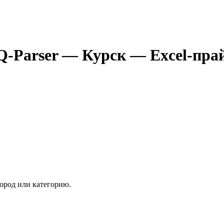
Q-Parser
— Курск
— Excel-пра
ород или категорию.