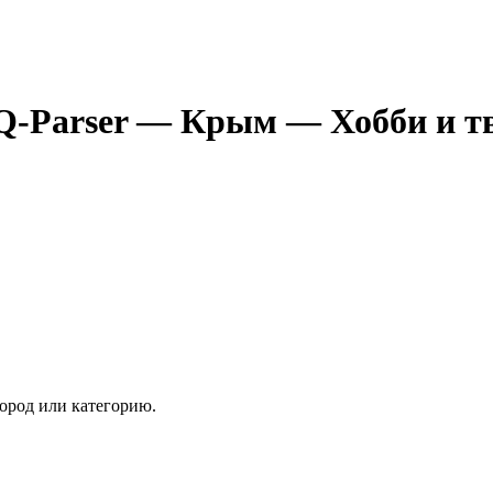
Q-Parser
— Крым
— Хобби и т
ород или категорию.