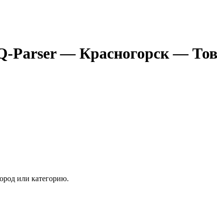
Q-Parser
— Красногорск
— Тов
ород или категорию.