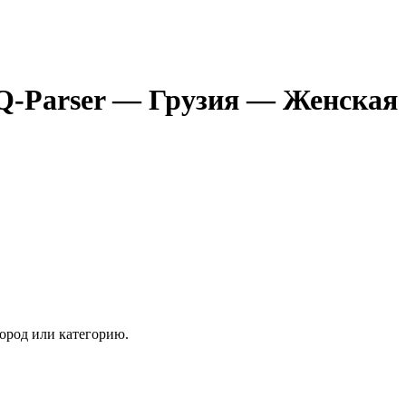
Q-Parser
— Грузия
— Женская 
ород или категорию.