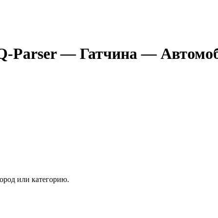
Q-Parser
— Гатчина
— Автомоб
ород или категорию.