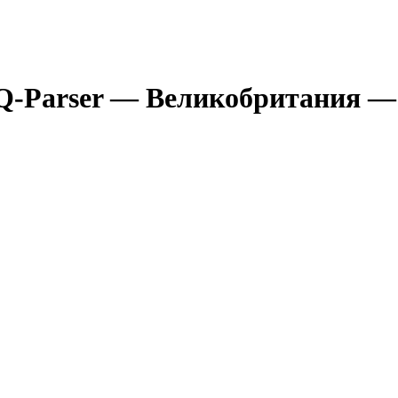
Q-Parser
— Великобритания
— 