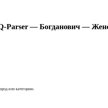
Q-Parser
— Богданович
— Женс
ород или категорию.