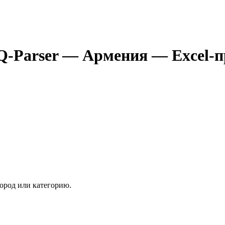
Q-Parser
— Армения
— Excel-
ород или категорию.